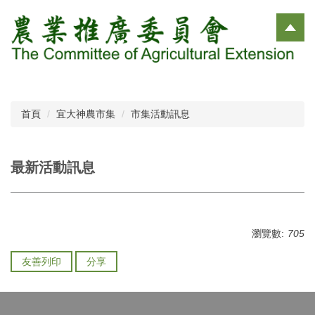
跳
到
主
要
內
容
區
首頁
宜大神農市集
市集活動訊息
最新活動訊息
瀏覽數:
705
友善列印
分享