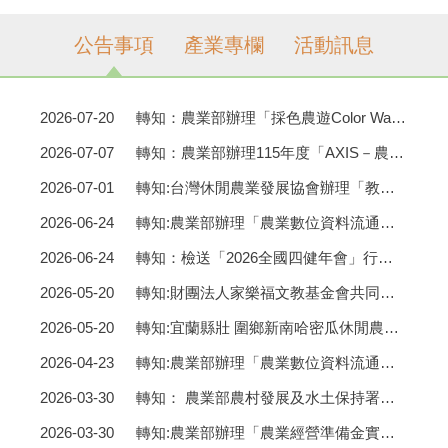
公告事項
產業專欄
活動訊息
2026-07-20
轉知：農業部辦理「採色農遊Color Walk」
2026-07-07
轉知：農業部辦理115年度「AXIS－農業跨域數位領袖班」
2026-07-01
轉知:台灣休閒農業發展協會辦理「教師食農體驗交流暨專業成長研習」
2026-06-24
轉知:農業部辦理「農業數位資料流通風險防範實體演練 工作坊（第2場）」
2026-06-24
轉知：檢送「2026全國四健年會」行程及報名相關資訊
2026-05-20
轉知:財團法人家樂福文教基金會共同辦 理「家樂福文化藝術季」
2026-05-20
轉知:宜蘭縣壯 圍鄉新南哈密瓜休閒農場辦理「宜蘭地區哈密瓜露天栽培 技術示範觀摩會
2026-04-23
轉知:農業部辦理「農業數位資料流通風險防範實體演 練工作坊」
2026-03-30
轉知： 農業部農村發展及水土保持署函送台灣休閒農業發展協會編印之「特色農業旅遊場域認證」、「永續農遊」及「食農體驗」等3項宣傳摺頁，歡迎下載參考並協助推廣。
2026-03-30
轉知:農業部辦理「農業經營準備金實務工作坊課程」，惠請協助公告並請符合申請資格且有意願從農之學生報名參加