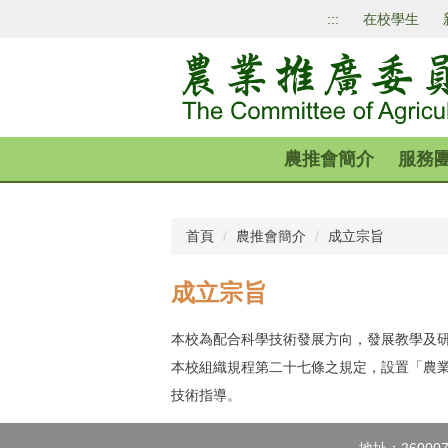
跳
:::
在校學生
到
主
要
內
容
區
農推會簡介
服務
首頁
農推會簡介
成立宗旨
成立宗旨
本校為配合科學技術發展方向，發展教學及
本校組織規程第二十七條之規定，設置「農
技術指導。