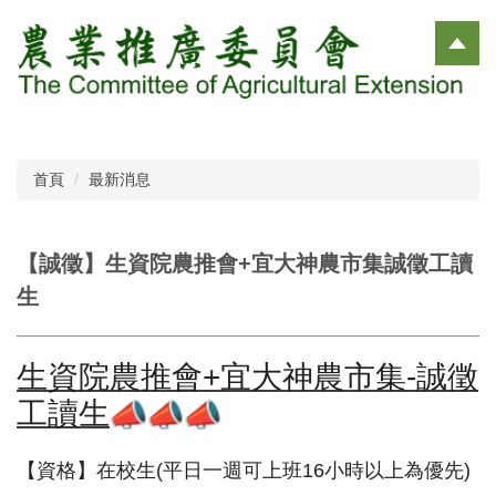
跳
到
主
要
內
容
區
首頁
最新消息
【誠徵】生資院農推會+宜大神農市集誠徵工讀
生
生資院農推會+宜大神農市集-
誠徵
工讀生
​【資格】在校生(平日一週可上班16小時以上為優先)