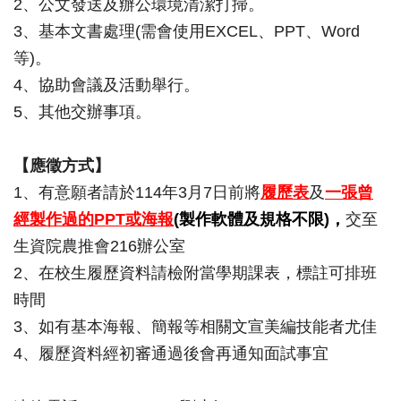
2、​公文發送​及辦公環境清潔打掃。
3、基本文書處理(需會使用EXCEL、PPT、Word
等)。
4、協助會議及活動舉行。
5、其他交辦事項。
【應徵方式】
1、有意願者請於114年3月​7日前​將
履歷表
​及
一張曾
經製作過的PPT或海報
(製作軟體及規格不限)，
交至​
生資院農推會216辦公室​
2、在校生履歷資料請檢附當學期課表，標註可排班
時間
3、如有基本海報、簡報等相關文宣美編技能者尤佳
4、履歷資料經初審通過後會再通知面試事宜